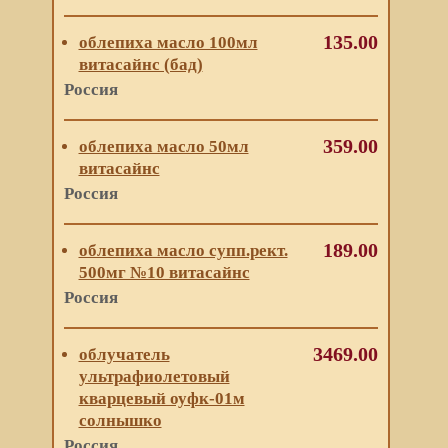
135.00
облепиха масло 100мл
витасайнс (бад)
Россия
359.00
облепиха масло 50мл
витасайнс
Россия
189.00
облепиха масло супп.рект.
500мг №10 витасайнс
Россия
3469.00
облучатель
ультрафиолетовый
кварцевый оуфк-01м
солнышко
Россия