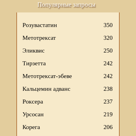
Популярные запросы
Розувастатин
350
Метотрексат
320
Эликвис
250
Тирзетта
242
Метотрексат-эбеве
242
Кальцемин адванс
238
Роксера
237
Урсосан
219
Корега
206