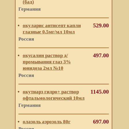
(бад)
Германия
529.00
окуларис антисепт капли
глазные 0.5мг/мл 10мл
Россия
497.00
окусалин раствор д/
промывания глаз 3%
юнидоза 2мл №10
Россия
1145.00
окутиарз гидро+ раствор
офтальмологический 10мл
Германия
697.00
олазоль аэрозоль 80г
Россия