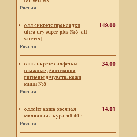
[all secrets]
Россия
149.00
олл сикретс прокладки
ultra dry super plus №8 [all
secrets]
Россия
34.00
олл сикретс салфетки
влажные д/интимной
гигиены д/чувств. кожи
мини №8
Россия
14.01
оллайт каша овсяная
молочная с курагой 40г
Россия