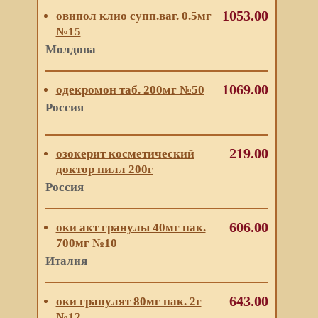
1053.00
овипол клио супп.ваг. 0.5мг
№15
Молдова
1069.00
одекромон таб. 200мг №50
Россия
219.00
озокерит косметический
доктор пилл 200г
Россия
606.00
оки акт гранулы 40мг пак.
700мг №10
Италия
643.00
оки гранулят 80мг пак. 2г
№12