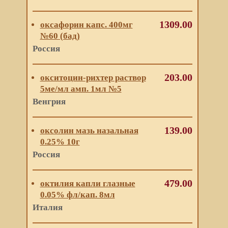
1309.00
оксафорин капс. 400мг
№60 (бад)
Россия
203.00
окситоцин-рихтер раствор
5ме/мл амп. 1мл №5
Венгрия
139.00
оксолин мазь назальная
0.25% 10г
Россия
479.00
октилия капли глазные
0.05% фл/кап. 8мл
Италия