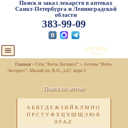
Поиск и заказ лекарств в аптеках
Санкт-Петербурга и Ленинградской
области
383-99-09
КОРЗИНА
Toggle
Пуста
navigation
Сеть "Вита-Экспресс"
Аптека "Вита-
Экспресс", Малый пр. В.О., д.67, корп.1
Поиск по аптеке
А
Б
В
Г
Д
Е
Ж
З
И
Й
К
Л
М
Н
О
П
Р
С
Т
У
Ф
Х
Ц
Ч
Ш
Щ
Э
Ю
Я
0-9
A-Z