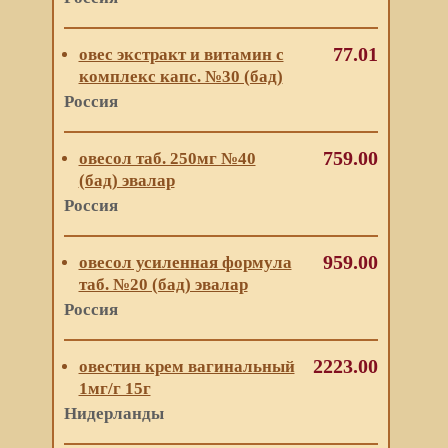
77.01
овес экстракт и витамин с
комплекс капс. №30 (бад)
Россия
759.00
овесол таб. 250мг №40
(бад) эвалар
Россия
959.00
овесол усиленная формула
таб. №20 (бад) эвалар
Россия
2223.00
овестин крем вагинальный
1мг/г 15г
Нидерланды