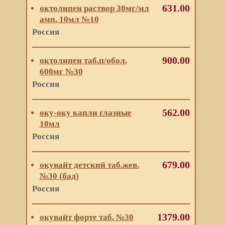
631.00
октолипен раствор 30мг/мл
амп. 10мл №10
Россия
900.00
октолипен таб.п/обол.
600мг №30
Россия
562.00
оку-оку капли глазные
10мл
Россия
679.00
окувайт детский таб.жев.
№30 (бад)
Россия
1379.00
окувайт форте таб. №30