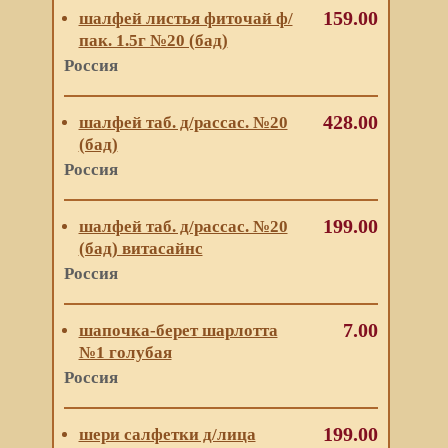
159.00
шалфей листья фиточай ф/
пак. 1.5г №20 (бад)
Россия
428.00
шалфей таб. д/рассас. №20
(бад)
Россия
199.00
шалфей таб. д/рассас. №20
(бад) витасайнс
Россия
7.00
шапочка-берет шарлотта
№1 голубая
Россия
199.00
шери салфетки д/лица