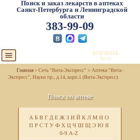
Поиск и заказ лекарств в аптеках
Санкт-Петербурга и Ленинградской
области
383-99-09
КОРЗИНА
Toggle
Пуста
navigation
Сеть "Вита-Экспресс"
Аптека "Вита-
Экспресс", Науки пр., д.14, корп.1 (Вита-Экспресс)
Поиск по аптеке
А
Б
В
Г
Д
Е
Ж
З
И
Й
К
Л
М
Н
О
П
Р
С
Т
У
Ф
Х
Ц
Ч
Ш
Щ
Э
Ю
Я
0-9
A-Z