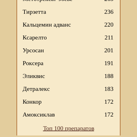
Тирзетта
236
Кальцемин адванс
220
Ксарелто
211
Урсосан
201
Роксера
191
Эликвис
188
Детралекс
183
Конкор
172
Амоксиклав
172
Мы используем файлы Сookie для корректной работы
Топ 100 препаратов
веб-сайта. Подробности - в
Политике в отношении