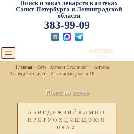
Поиск и заказ лекарств в аптеках
Санкт-Петербурга и Ленинградской
области
383-99-09
КОРЗИНА
Toggle
Пуста
navigation
Сеть "Аптеки Столички"
Аптека
"Аптеки Столички", Сытнинская ул., д.16
Поиск по аптеке
А
Б
В
Г
Д
Е
Ж
З
И
Й
К
Л
М
Н
О
П
Р
С
Т
У
Ф
Х
Ц
Ч
Ш
Щ
Э
Ю
Я
0-9
A-Z