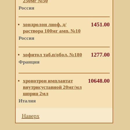
250мг №50
Россия
1451.00
хондролон лиоф. д/
раствора 100мг амп. №10
Россия
1277.00
хофитол таб.п/обол. №180
Франция
10648.00
хронотрон имплантат
внутрисуставной 20мг/мл
шприц 2мл
Италия
Наверх