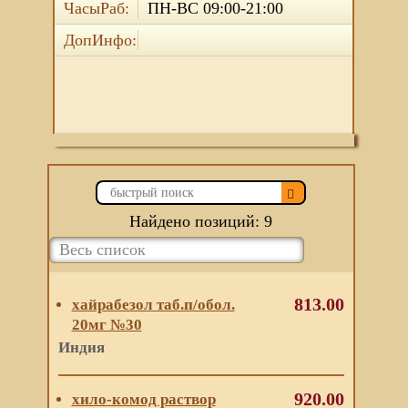
ЧасыРаб:
ПН-ВС 09:00-21:00
ДопИнфо:
Найдено позиций: 9
813.00
хайрабезол таб.п/обол.
20мг №30
Индия
920.00
хило-комод раствор