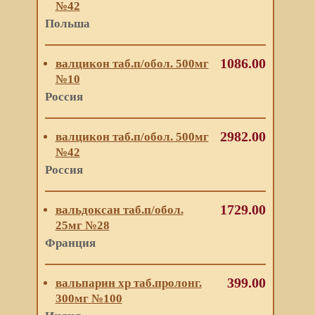
№42
Польша
1086.00
валцикон таб.п/обол. 500мг
№10
Россия
2982.00
валцикон таб.п/обол. 500мг
№42
Россия
1729.00
вальдоксан таб.п/обол.
25мг №28
Франция
399.00
вальпарин хр таб.пролонг.
300мг №100