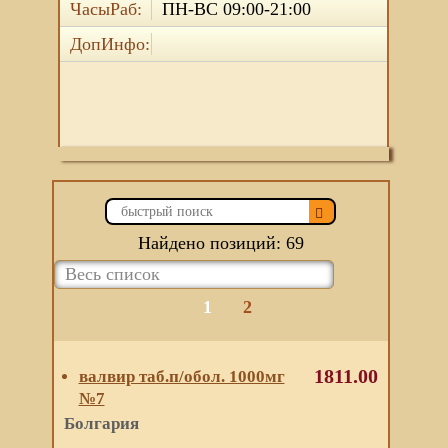
ЧасыРаб:
ПН-ВС 09:00-21:00
ДопИнфо:
Найдено позиций: 69
1
2
1811.00
валвир таб.п/обол. 1000мг
№7
Болгария