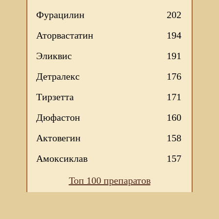
Фурацилин
202
Аторвастатин
194
Эликвис
191
Детралекс
176
Тирзетта
171
Дюфастон
160
Актовегин
158
Амоксиклав
157
Топ 100 препаратов
Мы используем файлы Сookie для корректной работы
веб-сайта. Подробности - в
Политике в отношении