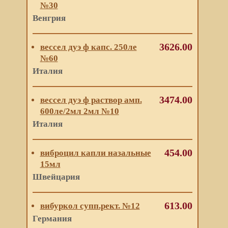
№30
Венгрия
3626.00
вессел дуэ ф капс. 250ле
№60
Италия
3474.00
вессел дуэ ф раствор амп.
600ле/2мл 2мл №10
Италия
454.00
виброцил капли назальные
15мл
Швейцария
613.00
вибуркол супп.рект. №12
Германия