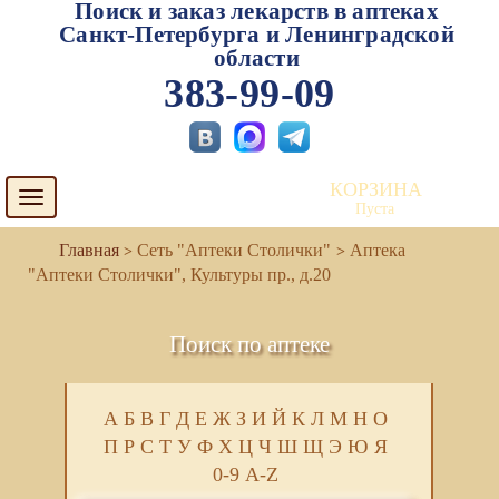
Поиск и заказ лекарств в аптеках
Санкт-Петербурга и Ленинградской
области
383-99-09
КОРЗИНА
Toggle
Пуста
navigation
Сеть "Аптеки Столички"
Аптека
"Аптеки Столички", Культуры пр., д.20
Поиск по аптеке
А
Б
В
Г
Д
Е
Ж
З
И
Й
К
Л
М
Н
О
П
Р
С
Т
У
Ф
Х
Ц
Ч
Ш
Щ
Э
Ю
Я
0-9
A-Z