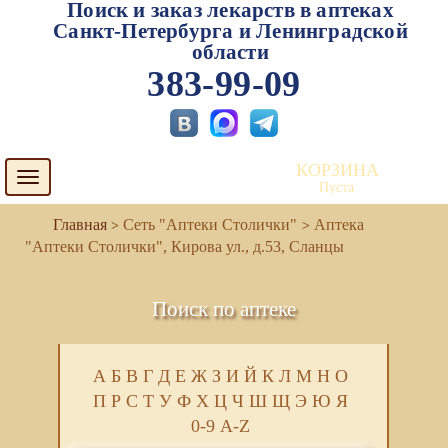
Поиск и заказ лекарств в аптеках
Санкт-Петербурга и Ленинградской
области
383-99-09
КОРЗИНА
Toggle
Пуста
navigation
Сеть "Аптеки Столички"
Аптека
"Аптеки Столички", Кирова ул., д.53, Сланцы
Поиск по аптеке
А
Б
В
Г
Д
Е
Ж
З
И
Й
К
Л
М
Н
О
П
Р
С
Т
У
Ф
Х
Ц
Ч
Ш
Щ
Э
Ю
Я
0-9
A-Z