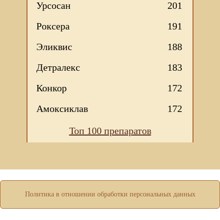
Урсосан
201
Роксера
191
Эликвис
188
Детралекс
183
Конкор
172
Амоксиклав
172
Мы используем файлы Сookie для корректной работы
Топ 100 препаратов
веб-сайта. Подробности - в
Политике в отношении
обработки персональных данных
нашего сайта.
Нажмите на кнопку «Хорошо», если Вы согласны на
использование файлов cookie. Если нет, то отключите
Cookies в настройках браузера.
ХОРОШО
Политика в отношении обработки персональных данных