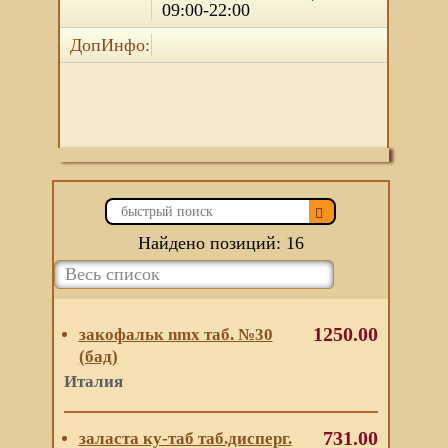
09:00-22:00
ДопИнфо:
Найдено позиций: 16
1250.00
закофальк nmx таб. №30
(бад)
Италия
731.00
заласта ку-таб таб.дисперг.