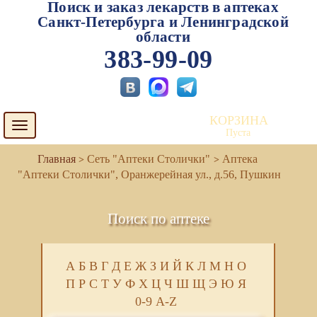
Поиск и заказ лекарств в аптеках
Санкт-Петербурга и Ленинградской
области
383-99-09
КОРЗИНА
Toggle
Пуста
navigation
Сеть "Аптеки Столички"
Аптека
"Аптеки Столички", Оранжерейная ул., д.56, Пушкин
Поиск по аптеке
А
Б
В
Г
Д
Е
Ж
З
И
Й
К
Л
М
Н
О
П
Р
С
Т
У
Ф
Х
Ц
Ч
Ш
Щ
Э
Ю
Я
0-9
A-Z