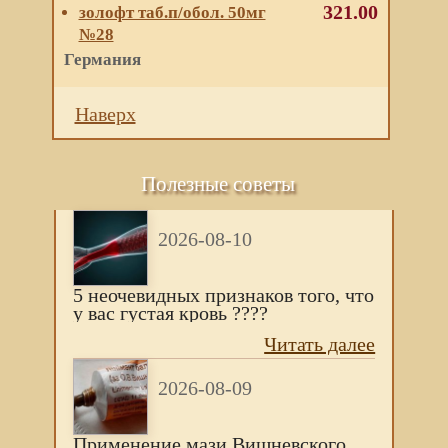
321.00
золофт таб.п/обол. 50мг
№28
Германия
Наверх
Полезные советы
2026-08-10
5 нeочeвидных признaков того, что
у вac гуcтaя кровь ????
Читать далее
2026-08-09
Применение мази Вишневского.