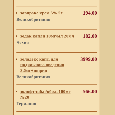
194.00
зовиракс крем 5% 5г
Великобритания
182.00
зодак капли 10мг/мл 20мл
Чехия
3999.00
золадекс капс. для
подкожного введения
3.6мг+шприц
Великобритания
566.00
золофт таб.п/обол. 100мг
№28
Германия