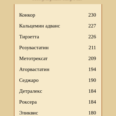
Конкор
230
Кальцемин адванс
227
Тирзетта
226
Розувастатин
211
Метотрексат
209
Аторвастатин
194
Седжаро
190
Детралекс
184
Роксера
184
Эликвис
180