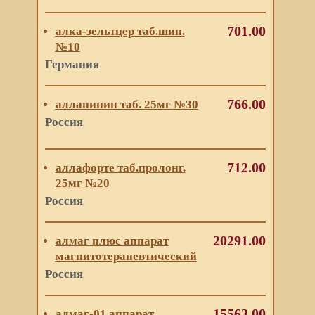
701.00
алка-зельтцер таб.шип.
№10
Германия
766.00
аллапинин таб. 25мг №30
Россия
712.00
аллафорте таб.пролонг.
25мг №20
Россия
20291.00
алмаг плюс аппарат
магнитотерапевтический
Россия
15563.00
алмаг-01 аппарат