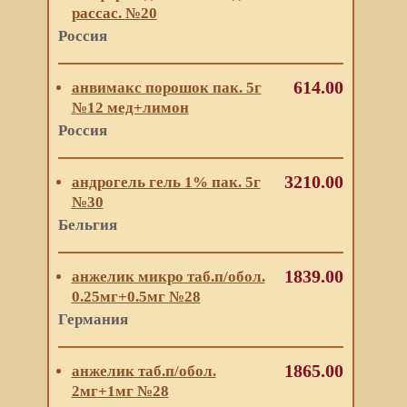
рассас. №20
Россия
614.00
анвимакс порошок пак. 5г
№12 мед+лимон
Россия
3210.00
андрогель гель 1% пак. 5г
№30
Бельгия
1839.00
анжелик микро таб.п/обол.
0.25мг+0.5мг №28
Германия
1865.00
анжелик таб.п/обол.
2мг+1мг №28