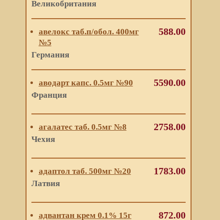
Великобритания
588.00
авелокс таб.п/обол. 400мг
№5
Германия
5590.00
аводарт капс. 0.5мг №90
Франция
2758.00
агалатес таб. 0.5мг №8
Чехия
1783.00
адаптол таб. 500мг №20
Латвия
872.00
адвантан крем 0.1% 15г