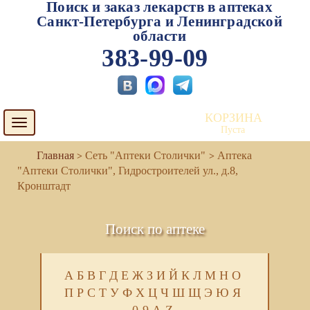
Поиск и заказ лекарств в аптеках
Санкт-Петербурга и Ленинградской
области
383-99-09
КОРЗИНА
Toggle
Пуста
navigation
Сеть "Аптеки Столички"
Аптека
"Аптеки Столички", Гидростроителей ул., д.8,
Кронштадт
Поиск по аптеке
А
Б
В
Г
Д
Е
Ж
З
И
Й
К
Л
М
Н
О
П
Р
С
Т
У
Ф
Х
Ц
Ч
Ш
Щ
Э
Ю
Я