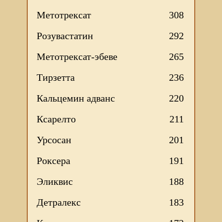
Метотрексат
308
Розувастатин
292
Метотрексат-эбеве
265
Тирзетта
236
Кальцемин адванс
220
Ксарелто
211
Урсосан
201
Роксера
191
Эликвис
188
Детралекс
183