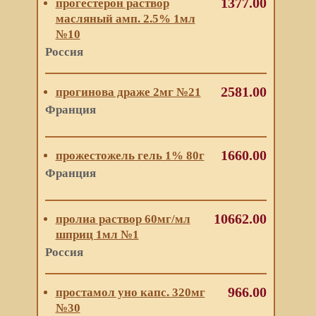
1377.00
прогестерон раствор
масляный амп. 2.5% 1мл
№10
Россия
2581.00
прогинова драже 2мг №21
Франция
1660.00
прожестожель гель 1% 80г
Франция
10662.00
пролиа раствор 60мг/мл
шприц 1мл №1
Россия
966.00
простамол уно капс. 320мг
№30