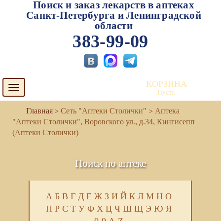
Поиск и заказ лекарств в аптеках
Санкт-Петербурга и Ленинградской
области
383-99-09
КОРЗИНА
Toggle
Пуста
navigation
Сеть "Аптеки Столички"
Аптека
"Аптеки Столички", Воровского ул., д.34, Кингисепп
(Аптеки Столички)
Поиск по аптеке
А
Б
В
Г
Д
Е
Ж
З
И
Й
К
Л
М
Н
О
П
Р
С
Т
У
Ф
Х
Ц
Ч
Ш
Щ
Э
Ю
Я