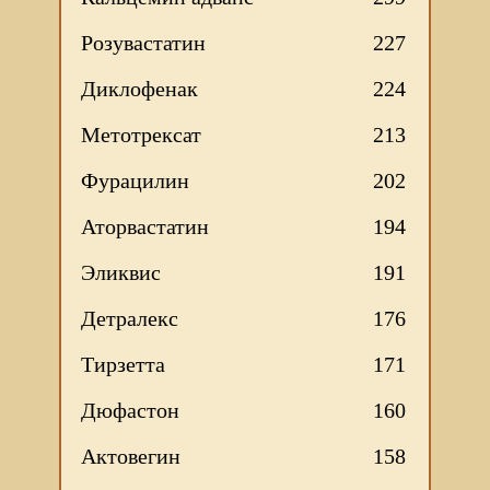
Розувастатин
227
Диклофенак
224
Метотрексат
213
Фурацилин
202
Аторвастатин
194
Эликвис
191
Детралекс
176
Тирзетта
171
Дюфастон
160
Актовегин
158