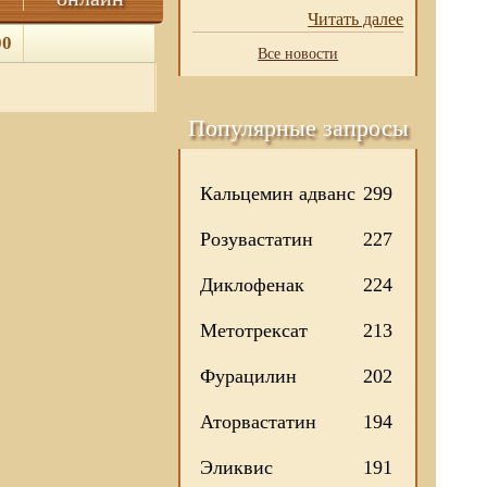
Читать далее
00
Все новости
Популярные запросы
Кальцемин адванс
299
Розувастатин
227
Диклофенак
224
Метотрексат
213
Фурацилин
202
Аторвастатин
194
Эликвис
191