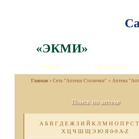
Са
«ЭКМИ»
Главная
Программы
Сеть "Аптеки Столички"
Аптека "Апте
Поиск по аптеке
А
Б
В
Г
Д
Е
Ж
З
И
Й
К
Л
М
Н
О
П
Р
С
Т
Х
Ц
Ч
Ш
Щ
Э
Ю
Я
0-9
A-Z