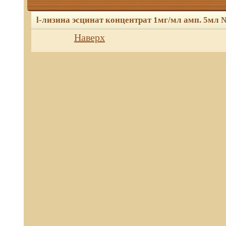
l-лизина эсцинат концентрат 1мг/мл амп. 5мл 
Наверх