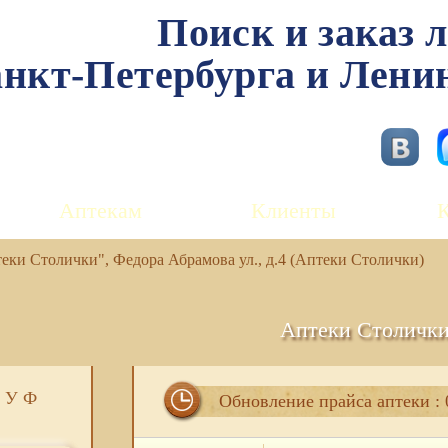
Поиск и заказ 
нкт-Петербурга и Лени
Аптекам
Клиенты
ки Столички", Федора Абрамова ул., д.4 (Аптеки Столички)
Аптеки Столичк
У
Ф
Обновление прайса аптеки : 