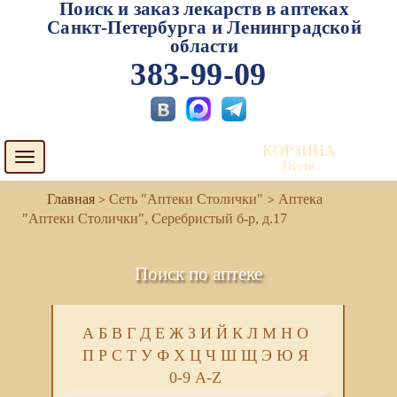
Поиск и заказ лекарств в аптеках
Санкт-Петербурга и Ленинградской
области
383-99-09
КОРЗИНА
Toggle
Пуста
navigation
Сеть "Аптеки Столички"
Аптека
"Аптеки Столички", Серебристый б-р, д.17
Поиск по аптеке
А
Б
В
Г
Д
Е
Ж
З
И
Й
К
Л
М
Н
О
П
Р
С
Т
У
Ф
Х
Ц
Ч
Ш
Щ
Э
Ю
Я
0-9
A-Z