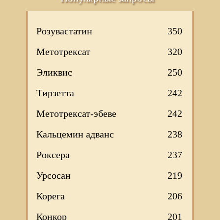
Розувастатин
350
Метотрексат
320
Эликвис
250
Тирзетта
242
Метотрексат-эбеве
242
Кальцемин адванс
238
Роксера
237
Урсосан
219
Корега
206
Конкор
201