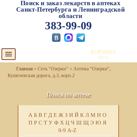
Поиск и заказ лекарств в аптеках
Санкт-Петербурга и Ленинградской
области
383-99-09
КОРЗИНА
Toggle
Пуста
navigation
Сеть "Озерки"
Аптека "Озерки",
Кушелевская дорога, д.3, корп.2
Поиск по аптеке
А
Б
В
Г
Д
Е
Ж
З
И
Й
К
Л
М
Н
О
П
Р
С
Т
У
Ф
Х
Ц
Ч
Ш
Щ
Э
Ю
Я
0-9
A-Z