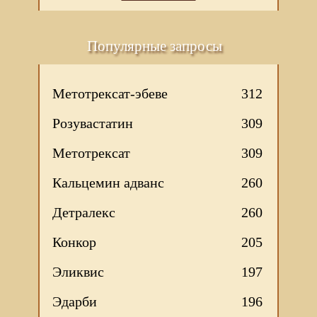
Популярные запросы
Метотрексат-эбеве
312
Розувастатин
309
Метотрексат
309
Кальцемин адванс
260
Детралекс
260
Конкор
205
Эликвис
197
Эдарби
196