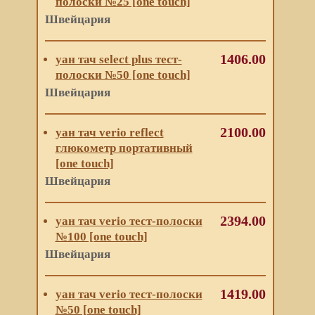
полоски №25 [one touch]
Швейцария
1406.00
уан тач select plus тест-
полоски №50 [one touch]
Швейцария
2100.00
уан тач verio reflect
глюкометр портативный
[one touch]
Швейцария
2394.00
уан тач verio тест-полоски
№100 [one touch]
Швейцария
1419.00
уан тач verio тест-полоски
№50 [one touch]