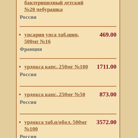
бактерицидный детский
№20 чебурашка
Россия
469.00
упсарин упса таб.шип.
500мг №16
Франция
1711.00
урдокса капс. 250мг №100
Россия
873.00
урдокса капс. 250мг №50
Россия
3572.00
урдокса таб.п/обол. 500мг
№100
Россия