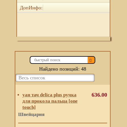
ДопИнфо:
Найдено позиций: 48
636.00
уан тач delica plus ручка
для прокола пальца [one
touch]
Швейцария