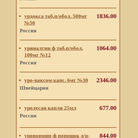
1836.00
урдокса таб.п/обол. 500мг
№50
Россия
1064.00
уриналгин ф таб.п/обол.
100мг №12
Россия
2346.00
уро-ваксом капс. 6мг №30
Швейцария
677.00
уролесан капли 25мл
Россия
844.00
уронормин-ф порошок д/р-