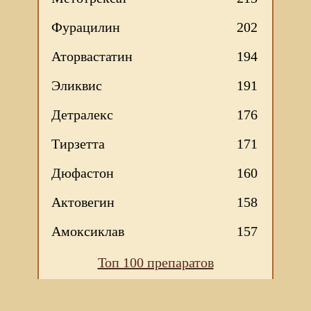
Фурацилин
202
Аторвастатин
194
Эликвис
191
Детралекс
176
Тирзетта
171
Дюфастон
160
Актовегин
158
Амоксиклав
157
Топ 100 препаратов
Мы используем файлы Сookie для корректной работы
веб-сайта. Подробности - в
Политике в отношении