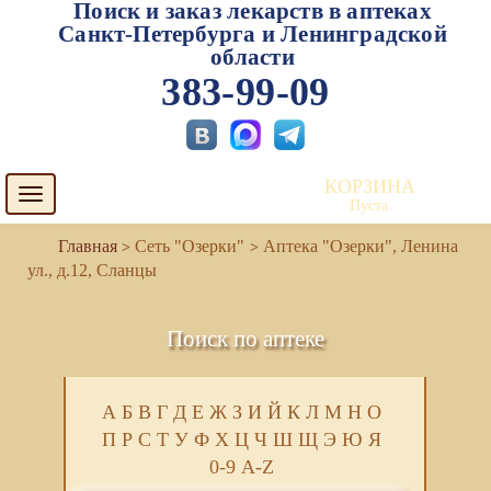
Поиск и заказ лекарств в аптеках
Санкт-Петербурга и Ленинградской
области
383-99-09
КОРЗИНА
Toggle
Пуста
navigation
Сеть "Озерки"
Аптека "Озерки", Ленина
ул., д.12, Сланцы
Поиск по аптеке
А
Б
В
Г
Д
Е
Ж
З
И
Й
К
Л
М
Н
О
П
Р
С
Т
У
Ф
Х
Ц
Ч
Ш
Щ
Э
Ю
Я
0-9
A-Z