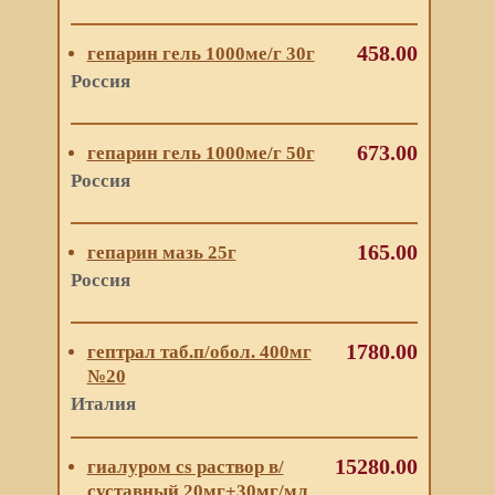
458.00
гепарин гель 1000ме/г 30г
Россия
673.00
гепарин гель 1000ме/г 50г
Россия
165.00
гепарин мазь 25г
Россия
1780.00
гептрал таб.п/обол. 400мг
№20
Италия
15280.00
гиалуром cs раствор в/
суставный 20мг+30мг/мл