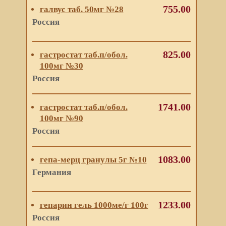
755.00
галвус таб. 50мг №28
Россия
825.00
гастростат таб.п/обол.
100мг №30
Россия
1741.00
гастростат таб.п/обол.
100мг №90
Россия
1083.00
гепа-мерц гранулы 5г №10
Германия
1233.00
гепарин гель 1000ме/г 100г
Россия