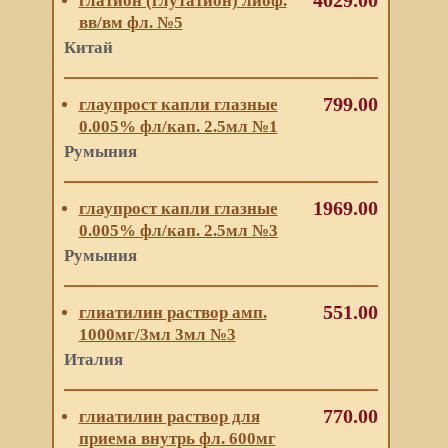
4029.00
глатион (глутатион) лиоф.
вв/вм фл. №5
Китай
799.00
глаупрост капли глазные
0.005% фл/кап. 2.5мл №1
Румыния
1969.00
глаупрост капли глазные
0.005% фл/кап. 2.5мл №3
Румыния
551.00
глиатилин раствор амп.
1000мг/3мл 3мл №3
Италия
770.00
глиатилин раствор для
приема внутрь фл. 600мг