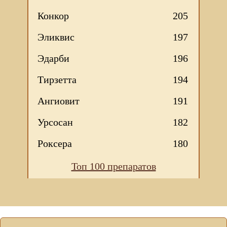
Конкор
205
Эликвис
197
Эдарби
196
Тирзетта
194
Ангиовит
191
Урсосан
182
Роксера
180
Топ 100 препаратов
Мы используем файлы Сookie для корректной работы
веб-сайта. Подробности - в
Политике в отношении
обработки персональных данных
нашего сайта.
Нажмите на кнопку «Хорошо», если Вы согласны на
использование файлов cookie. Если нет, то отключите