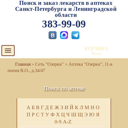
Поиск и заказ лекарств в аптеках
Санкт-Петербурга и Ленинградской
области
383-99-09
КОРЗИНА
Toggle
Пуста
navigation
Сеть "Озерки"
Аптека "Озерки", 11-я
линия В.О., д.34/47
Поиск по аптеке
А
Б
В
Г
Д
Е
Ж
З
И
Й
К
Л
М
Н
О
П
Р
С
Т
У
Ф
Х
Ц
Ч
Ш
Щ
Э
Ю
Я
0-9
A-Z