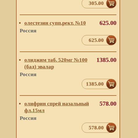
305.00
625.00
олестезин супп.рект. №10
Россия
625.00
1385.00
олиджим таб. 520мг №100
(бад) эвалар
Россия
1385.00
578.00
олифрин спрей назальный
фл.15мл
Россия
578.00