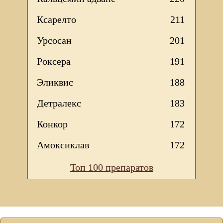
Ксарелто
211
Урсосан
201
Роксера
191
Эликвис
188
Детралекс
183
Конкор
172
Амоксиклав
172
Топ 100 препаратов
Мы используем файлы Сookie для корректной работы
веб-сайта. Подробности - в
Политике в отношении
обработки персональных данных
нашего сайта.