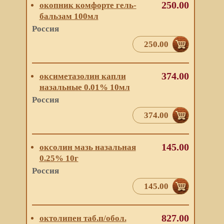
250.00
окопник комфорте гель-
бальзам 100мл
Россия
250.00
374.00
оксиметазолин капли
назальные 0.01% 10мл
Россия
374.00
145.00
оксолин мазь назальная
0.25% 10г
Россия
145.00
827.00
октолипен таб.п/обол.