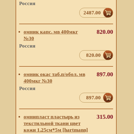
Россия
2487.00
820.00
омник капс. мв 400мкг
№30
Россия
820.00
897.00
омник окас таб.п/обол. мв
400мкг №30
Россия
897.00
315.00
омнипласт пластырь из
текстильной ткани цвет
кожи 1.25см*5м [hartmann]