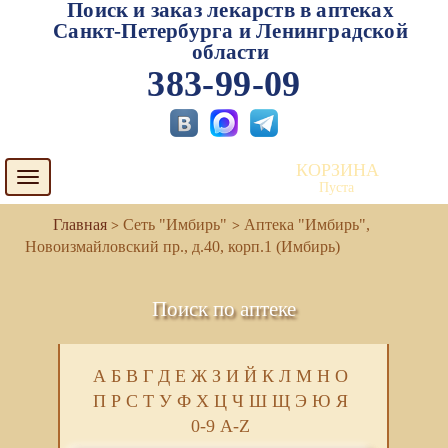
Поиск и заказ лекарств в аптеках
Санкт-Петербурга и Ленинградской
области
383-99-09
КОРЗИНА
Toggle
Пуста
navigation
Сеть "Имбирь"
Аптека "Имбирь",
Новоизмайловский пр., д.40, корп.1 (Имбирь)
Поиск по аптеке
А
Б
В
Г
Д
Е
Ж
З
И
Й
К
Л
М
Н
О
П
Р
С
Т
У
Ф
Х
Ц
Ч
Ш
Щ
Э
Ю
Я
0-9
A-Z