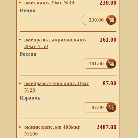
230.00
омез капс. 20мг №30
Индия
230.00
161.00
омепразол-акрихин капс.
20мг №50
Россия
161.00
87.00
омепразол-тева капс. 10мг
№28
Израиль
87.00
2487.00
омник капс. мв 400мкг
№100