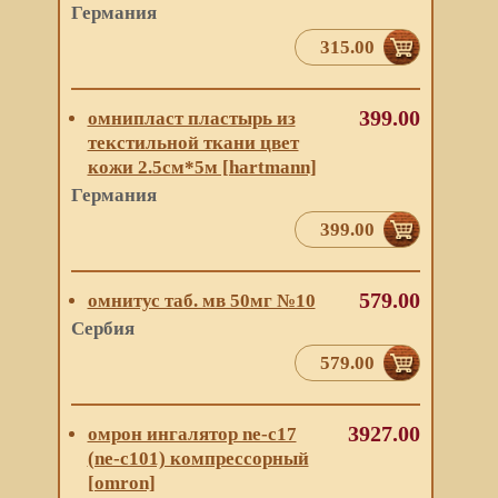
Германия
315.00
399.00
омнипласт пластырь из
текстильной ткани цвет
кожи 2.5см*5м [hartmann]
Германия
399.00
579.00
омнитус таб. мв 50мг №10
Сербия
579.00
3927.00
омрон ингалятор ne-c17
(ne-c101) компрессорный
[omron]