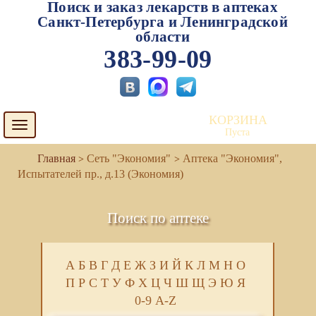
Поиск и заказ лекарств в аптеках
Санкт-Петербурга и Ленинградской
области
383-99-09
КОРЗИНА
Toggle
Пуста
navigation
Сеть "Экономия"
Аптека "Экономия",
Испытателей пр., д.13 (Экономия)
Поиск по аптеке
А
Б
В
Г
Д
Е
Ж
З
И
Й
К
Л
М
Н
О
П
Р
С
Т
У
Ф
Х
Ц
Ч
Ш
Щ
Э
Ю
Я
0-9
A-Z