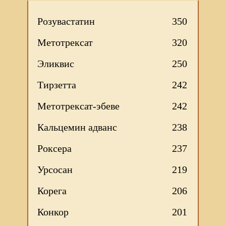
Розувастатин
350
Метотрексат
320
Эликвис
250
Тирзетта
242
Метотрексат-эбеве
242
Кальцемин адванс
238
Роксера
237
Урсосан
219
Корега
206
Конкор
201