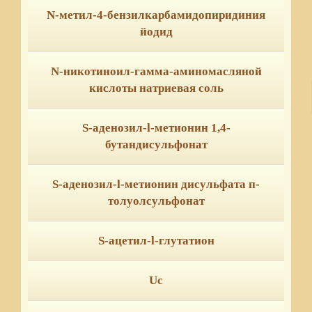
N-метил-4-бензилкарбамидопиридиния
йодид
N-никотиноил-гамма-аминомасляной
кислоты натриевая соль
S-аденозил-l-метионин 1,4-
бутандисульфонат
S-аденозил-l-метионин дисульфата п-
толуолсульфонат
S-ацетил-l-глутатион
Uc