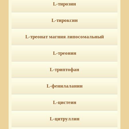
L-тирозин
L-тироксин
L-треонат магния липосомальный
L-треонин
L-триптофан
L-фенилаланин
L-цистеин
L-цитруллин