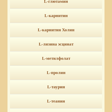
L-глютамин
L-карнитин
L-карнитин Холин
L-лизина эсцинат
L-метилфолат
L-пролин
L-таурин
L-теанин