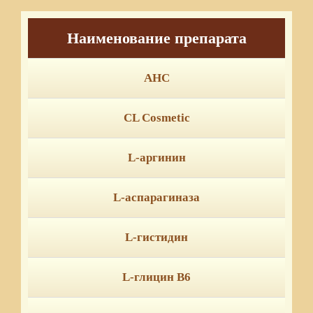
Наименование препарата
AHC
CL Cosmetic
L-аргинин
L-аспарагиназа
L-гистидин
L-глицин В6