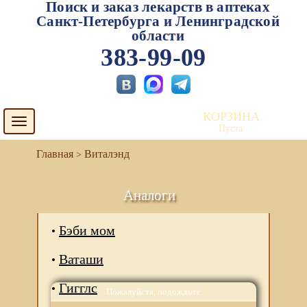
Поиск и заказ лекарств в аптеках
Санкт-Петербурга и Ленинградской
области
383-99-09
КОРЗИНА
Toggle
Пуста
navigation
Виталэнд
Аналоги
Бэби мом
Ваташи
Гигглс
Пожалуйста, подождите