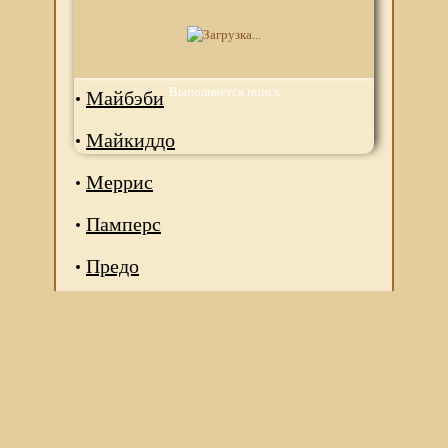
Киддо
Киоши
Выполняется поиск
Майбэби
Майкиддо
Меррис
Памперс
Предо
Мы используем файлы Сookie для корректной работы
веб-сайта. Подробности - в
Политике в отношении
обработки персональных данных
нашего сайта.
Нажмите на кнопку «Хорошо», если Вы согласны на
использование файлов cookie. Если нет, то отключите
Cookies в настройках браузера.