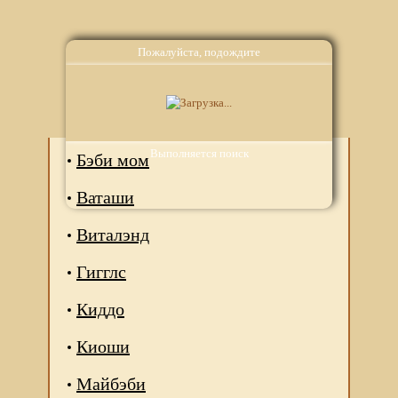
Пожалуйста, подождите
Аналоги
Выполняется поиск
Бэби мом
Ваташи
Виталэнд
Гигглс
Киддо
Киоши
Майбэби