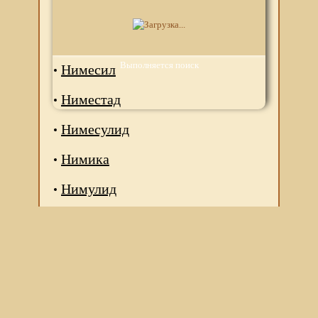
Немулекс
Нимесан
Выполняется поиск
Нимесил
Ниместад
Нимесулид
Нимика
Нимулид
Мы используем файлы Сookie для корректной работы
веб-сайта. Подробности - в
Политике в отношении
обработки персональных данных
нашего сайта.
Нажмите на кнопку «Хорошо», если Вы согласны на
использование файлов cookie. Если нет, то отключите
Cookies в настройках браузера.