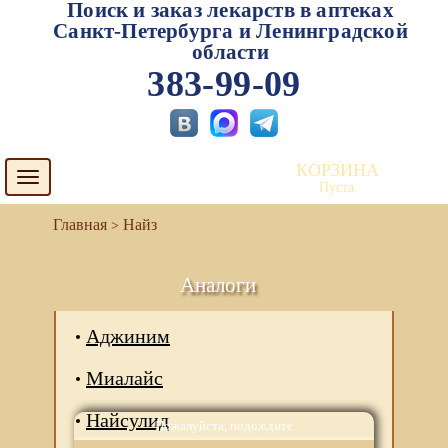
Поиск и заказ лекарств в аптеках
Санкт-Петербурга и Ленинградской
области
383-99-09
КОРЗИНА
Toggle
Пуста
navigation
Найз
Аналоги
Аджиним
Миалайс
Найсулид
Пожалуйста, подождите