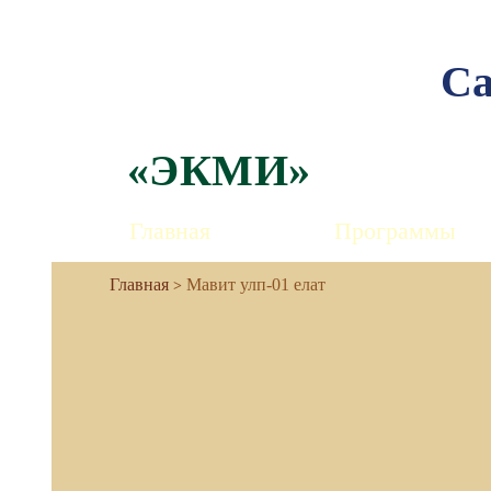
Са
«ЭКМИ»
Главная
Программы
Мавит улп-01 елат