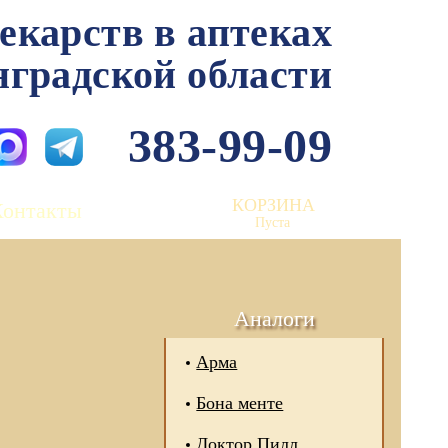
лекарств в аптеках
нградской области
383-99-09
КОРЗИНА
Контакты
Пуста
Аналоги
Арма
Бона менте
Доктор Пилл