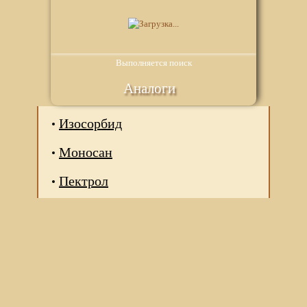
Выполняется поиск
Аналоги
Изосорбид
Моносан
Пектрол
Мы используем файлы Сookie для корректной работы
веб-сайта. Подробности - в
Политике в отношении
обработки персональных данных
нашего сайта.
Нажмите на кнопку «Хорошо», если Вы согласны на
использование файлов cookie. Если нет, то отключите
Cookies в настройках браузера.