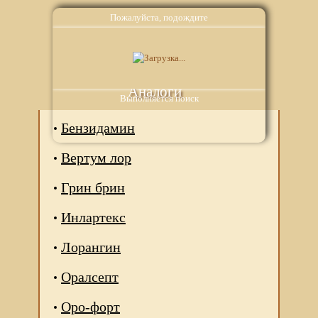
Пожалуйста, подождите
Аналоги
Выполняется поиск
Бензидамин
Вертум лор
Грин брин
Инлартекс
Лорангин
Оралсепт
Оро-форт