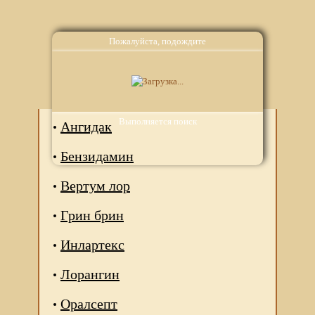
Пожалуйста, подождите
Аналоги
Выполняется поиск
Ангидак
Бензидамин
Вертум лор
Грин брин
Инлартекс
Лорангин
Оралсепт