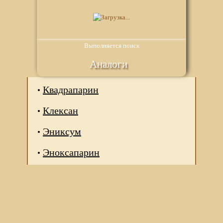
Выполняется поиск
Аналоги
Квадрапарин
Клексан
Эниксум
Эноксапарин
Мы используем файлы Сookie для корректной работы
веб-сайта. Подробности - в
Политике в отношении
обработки персональных данных
нашего сайта.
Нажмите на кнопку «Хорошо», если Вы согласны на
использование файлов cookie. Если нет, то отключите
Cookies в настройках браузера.