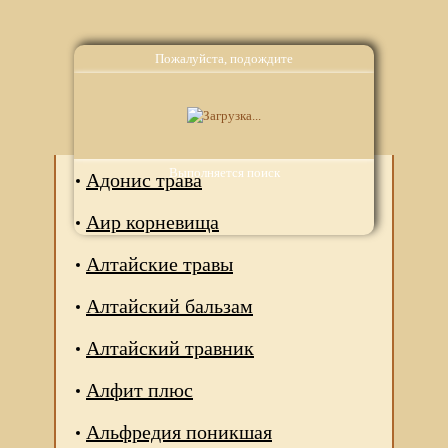
Пожалуйста, подождите
Аналоги
Выполняется поиск
Адонис трава
Аир корневища
Алтайские травы
Алтайский бальзам
Алтайский травник
Алфит плюс
Альфредия поникшая