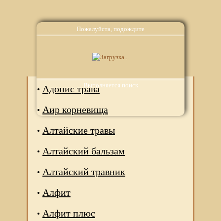
Пожалуйста, подождите
Аналоги
Выполняется поиск
Адонис трава
Аир корневища
Алтайские травы
Алтайский бальзам
Алтайский травник
Алфит
Алфит плюс