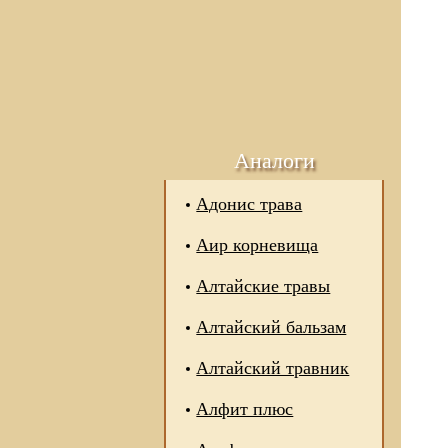
Аналоги
Адонис трава
Аир корневища
Алтайские травы
Алтайский бальзам
Алтайский травник
Алфит плюс