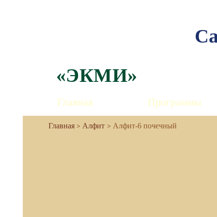
Са
«ЭКМИ»
Главная
Программы
Алфит
Алфит-6 почечный