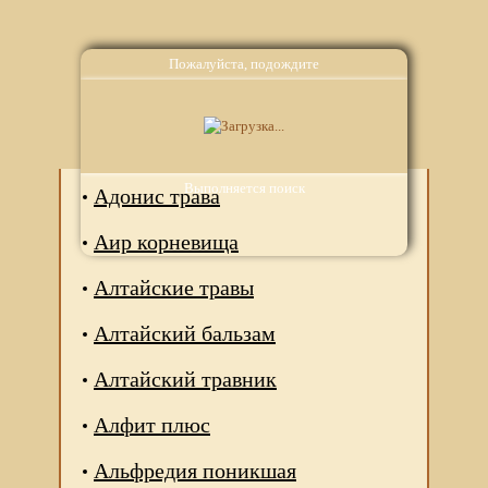
Пожалуйста, подождите
Аналоги
Выполняется поиск
Адонис трава
Аир корневища
Алтайские травы
Алтайский бальзам
Алтайский травник
Алфит плюс
Альфредия поникшая