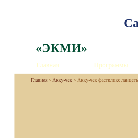
Са
«ЭКМИ»
Главная
Программы
Акку-чек
Акку-чек фасткликс ланцет