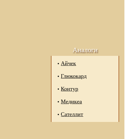
Аналоги
Айчек
Глюкокард
Контур
Медикеа
Сателлит
 отношении обработки