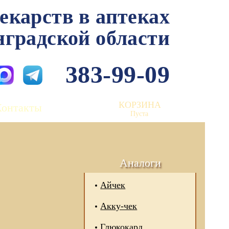
лекарств в аптеках
нградской области
383-99-09
КОРЗИНА
Контакты
Пуста
Аналоги
Айчек
Акку-чек
Глюкокард