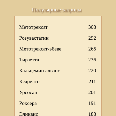
Популярные запросы
Метотрексат
308
Розувастатин
292
Метотрексат-эбеве
265
Тирзетта
236
Кальцемин адванс
220
Ксарелто
211
Урсосан
201
Роксера
191
Эликвис
188