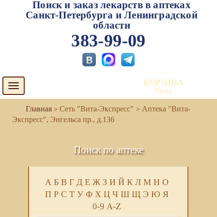
Поиск и заказ лекарств в аптеках
Санкт-Петербурга и Ленинградской
области
383-99-09
КОРЗИНА
Toggle
Пуста
navigation
Сеть "Вита-Экспресс"
Аптека "Вита-
Экспресс", Энгельса пр., д.136
Поиск по аптеке
А
Б
В
Г
Д
Е
Ж
З
И
Й
К
Л
М
Н
О
П
Р
С
Т
У
Ф
Х
Ц
Ч
Ш
Щ
Э
Ю
Я
0-9
A-Z