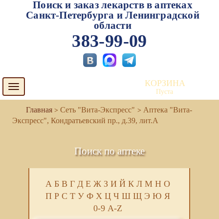
Поиск и заказ лекарств в аптеках
Санкт-Петербурга и Ленинградской
области
383-99-09
КОРЗИНА
Toggle
Пуста
navigation
Сеть "Вита-Экспресс"
Аптека "Вита-
Экспресс", Кондратьевский пр., д.39, лит.А
Поиск по аптеке
А
Б
В
Г
Д
Е
Ж
З
И
Й
К
Л
М
Н
О
П
Р
С
Т
У
Ф
Х
Ц
Ч
Ш
Щ
Э
Ю
Я
0-9
A-Z