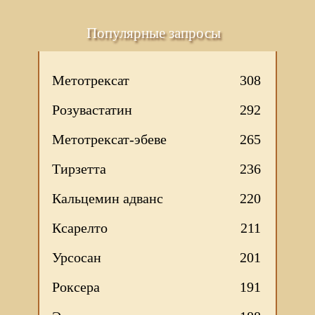
Популярные запросы
Метотрексат
308
Розувастатин
292
Метотрексат-эбеве
265
Тирзетта
236
Кальцемин адванс
220
Ксарелто
211
Урсосан
201
Роксера
191