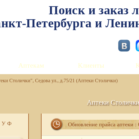
Поиск и заказ 
нкт-Петербурга и Лени
Аптекам
Клиенты
ки Столички", Седова ул., д.75/21 (Аптеки Столички)
Аптеки Столичк
У
Ф
Обновление прайса аптеки : 