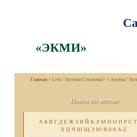
Са
«ЭКМИ»
Главная
Программы
Сеть "Аптеки Столички"
Аптека "Апте
Поиск по аптеке
А
Б
В
Г
Д
Е
Ж
З
И
Й
К
Л
М
Н
О
П
Р
С
Т
Х
Ц
Ч
Ш
Щ
Э
Ю
Я
0-9
A-Z