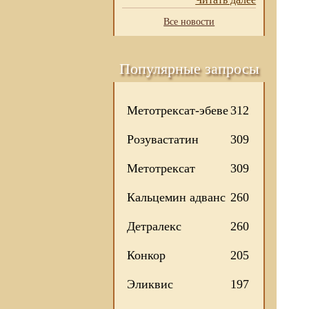
Все новости
Популярные запросы
Метотрексат-эбеве
312
Розувастатин
309
Метотрексат
309
Кальцемин адванс
260
Детралекс
260
Конкор
205
Эликвис
197