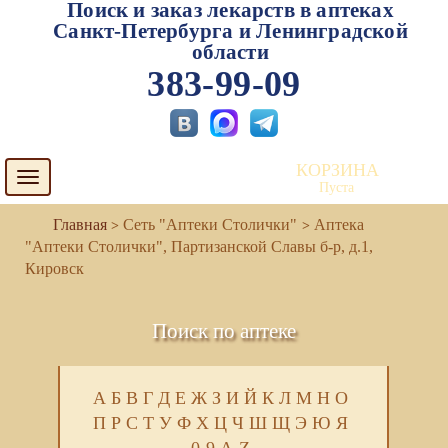
Поиск и заказ лекарств в аптеках
Санкт-Петербурга и Ленинградской
области
383-99-09
КОРЗИНА
Toggle
Пуста
navigation
Сеть "Аптеки Столички"
Аптека
"Аптеки Столички", Партизанской Славы б-р, д.1,
Кировск
Поиск по аптеке
А
Б
В
Г
Д
Е
Ж
З
И
Й
К
Л
М
Н
О
П
Р
С
Т
У
Ф
Х
Ц
Ч
Ш
Щ
Э
Ю
Я