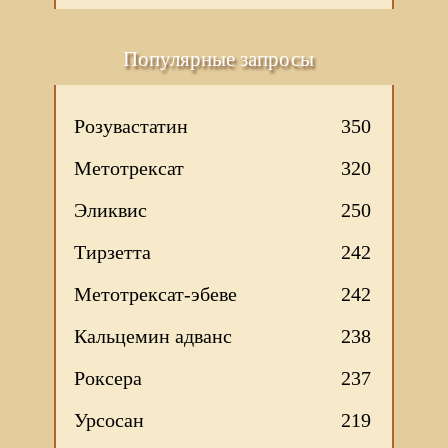
Популярные запросы
Розувастатин
350
Метотрексат
320
Эликвис
250
Тирзетта
242
Метотрексат-эбеве
242
Кальцемин адванс
238
Роксера
237
Урсосан
219