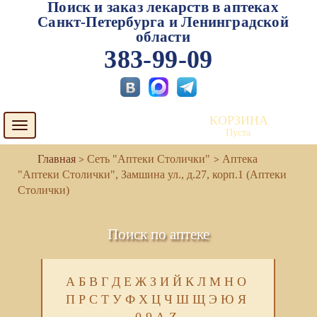
Поиск и заказ лекарств в аптеках
Санкт-Петербурга и Ленинградской
области
383-99-09
КОРЗИНА
Toggle
Пуста
navigation
Сеть "Аптеки Столички"
Аптека
"Аптеки Столички", Замшина ул., д.27, корп.1 (Аптеки
Столички)
Поиск по аптеке
А
Б
В
Г
Д
Е
Ж
З
И
Й
К
Л
М
Н
О
П
Р
С
Т
У
Ф
Х
Ц
Ч
Ш
Щ
Э
Ю
Я