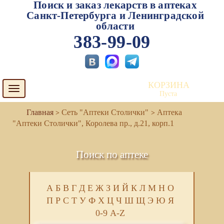
Поиск и заказ лекарств в аптеках
Санкт-Петербурга и Ленинградской
области
383-99-09
КОРЗИНА
Toggle
Пуста
navigation
Сеть "Аптеки Столички"
Аптека
"Аптеки Столички", Королева пр., д.21, корп.1
Поиск по аптеке
А
Б
В
Г
Д
Е
Ж
З
И
Й
К
Л
М
Н
О
П
Р
С
Т
У
Ф
Х
Ц
Ч
Ш
Щ
Э
Ю
Я
0-9
A-Z