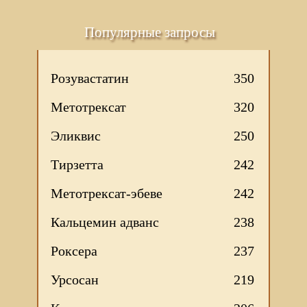
Популярные запросы
Розувастатин
350
Метотрексат
320
Эликвис
250
Тирзетта
242
Метотрексат-эбеве
242
Кальцемин адванс
238
Роксера
237
Урсосан
219