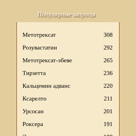
Популярные запросы
Метотрексат
308
Розувастатин
292
Метотрексат-эбеве
265
Тирзетта
236
Кальцемин адванс
220
Ксарелто
211
Урсосан
201
Роксера
191