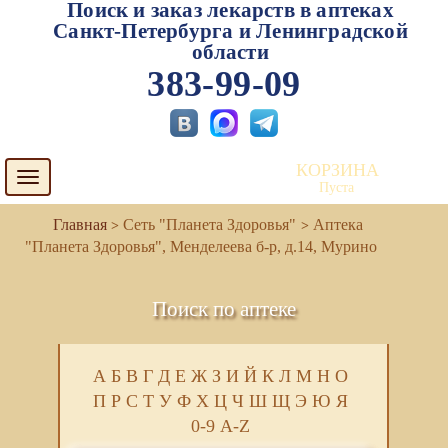
Поиск и заказ лекарств в аптеках
Санкт-Петербурга и Ленинградской
области
383-99-09
КОРЗИНА
Toggle
Пуста
navigation
Сеть "Планета Здоровья"
Аптека
"Планета Здоровья", Менделеева б-р, д.14, Мурино
Поиск по аптеке
А
Б
В
Г
Д
Е
Ж
З
И
Й
К
Л
М
Н
О
П
Р
С
Т
У
Ф
Х
Ц
Ч
Ш
Щ
Э
Ю
Я
0-9
A-Z