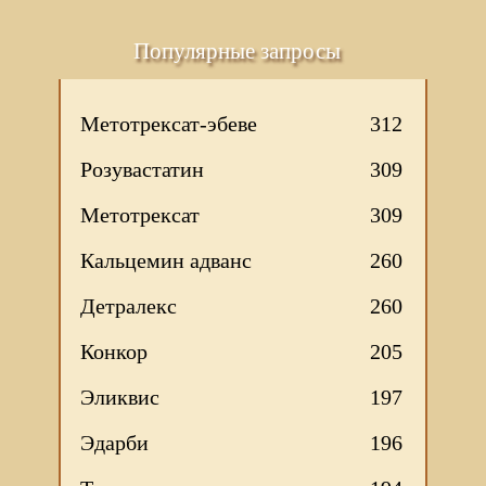
Популярные запросы
Метотрексат-эбеве
312
Розувастатин
309
Метотрексат
309
Кальцемин адванс
260
Детралекс
260
Конкор
205
Эликвис
197
Эдарби
196