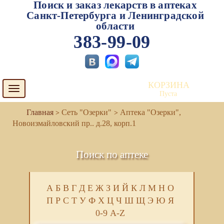
Поиск и заказ лекарств в аптеках
Санкт-Петербурга и Ленинградской
области
383-99-09
КОРЗИНА
Toggle
Пуста
navigation
Сеть "Озерки"
Аптека "Озерки",
Новоизмайловский пр.. д.28, корп.1
Поиск по аптеке
А
Б
В
Г
Д
Е
Ж
З
И
Й
К
Л
М
Н
О
П
Р
С
Т
У
Ф
Х
Ц
Ч
Ш
Щ
Э
Ю
Я
0-9
A-Z