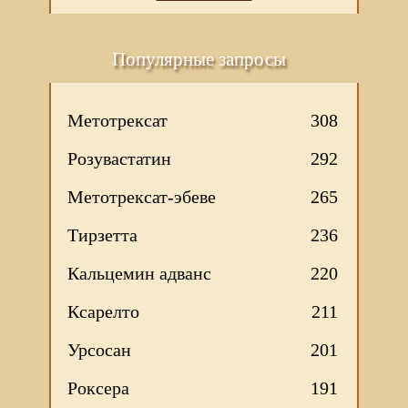
Популярные запросы
Метотрексат
308
Розувастатин
292
Метотрексат-эбеве
265
Тирзетта
236
Кальцемин адванс
220
Ксарелто
211
Урсосан
201
Роксера
191