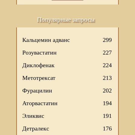
Популярные запросы
Кальцемин адванс
299
Розувастатин
227
Диклофенак
224
Метотрексат
213
Фурацилин
202
Аторвастатин
194
Эликвис
191
Детралекс
176