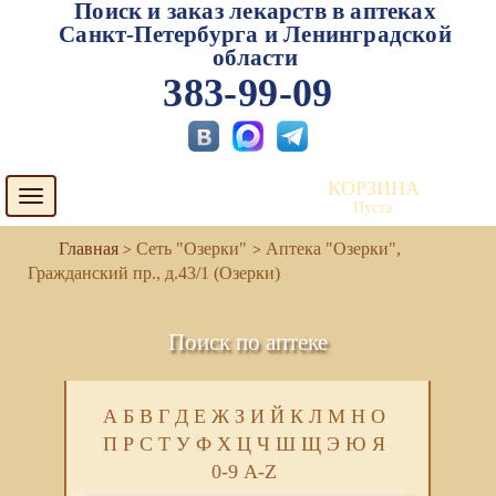
Поиск и заказ лекарств в аптеках
Санкт-Петербурга и Ленинградской
области
383-99-09
КОРЗИНА
Toggle
Пуста
navigation
Сеть "Озерки"
Аптека "Озерки",
Гражданский пр., д.43/1 (Озерки)
Поиск по аптеке
А
Б
В
Г
Д
Е
Ж
З
И
Й
К
Л
М
Н
О
П
Р
С
Т
У
Ф
Х
Ц
Ч
Ш
Щ
Э
Ю
Я
0-9
A-Z