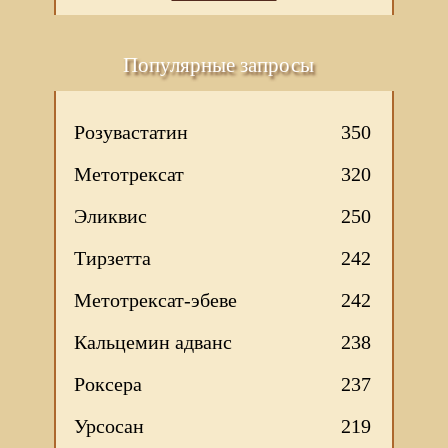
Популярные запросы
Розувастатин
350
Метотрексат
320
Эликвис
250
Тирзетта
242
Метотрексат-эбеве
242
Кальцемин адванс
238
Роксера
237
Урсосан
219