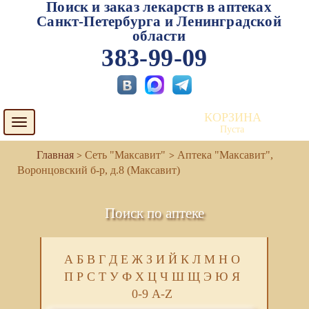
Поиск и заказ лекарств в аптеках
Санкт-Петербурга и Ленинградской
области
383-99-09
КОРЗИНА
Toggle
Пуста
navigation
Сеть "Максавит"
Аптека "Максавит",
Воронцовский б-р, д.8 (Максавит)
Поиск по аптеке
А
Б
В
Г
Д
Е
Ж
З
И
Й
К
Л
М
Н
О
П
Р
С
Т
У
Ф
Х
Ц
Ч
Ш
Щ
Э
Ю
Я
0-9
A-Z