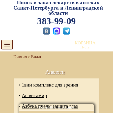
Поиск и заказ лекарств в аптеках
Санкт-Петербурга и Ленинградской
области
383-99-09
КОРЗИНА
Toggle
Пуста
navigation
Вижн
Аналоги
1вин комплекс для зрения
Ае витамир
Азбука пчелы защита глаз
Пожалуйста, подождите