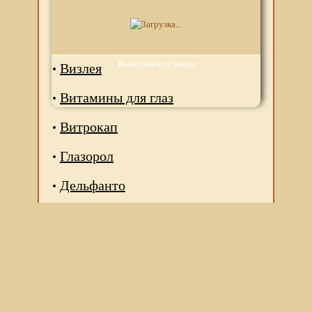
Алтайские традиции зрение
Вижу
Выполняется поиск
Визлея
Витамины для глаз
Витрокап
Глазорол
Дельфанто
Мы используем файлы Сookie для корректной работы
веб-сайта. Подробности - в
Политике в отношении
обработки персональных данных
нашего сайта.
Нажмите на кнопку «Хорошо», если Вы согласны на
использование файлов cookie. Если нет, то отключите
Cookies в настройках браузера.