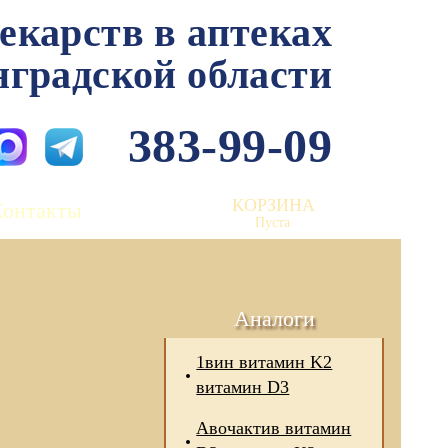
лекарств в аптеках
нградской области
383-99-09
КОРЗИНА
Контакты
Пуста
Аналоги
1вин витамин K2
витамин D3
Авочактив витамин