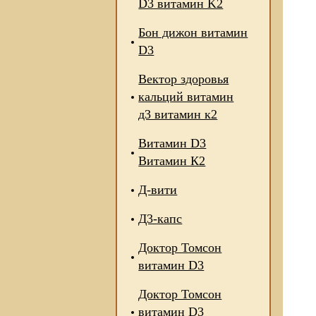
D3 витамин K2
Бон дижон витамин
D3
Вектор здоровья
кальций витамин
д3 витамин к2
Витамин D3
Витамин К2
Д-вити
Д3-капс
Доктор Томсон
витамин D3
Доктор Томсон
витамин D3