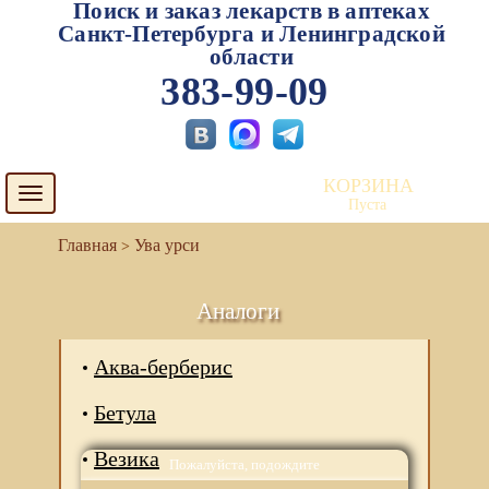
Поиск и заказ лекарств в аптеках
Санкт-Петербурга и Ленинградской
области
383-99-09
КОРЗИНА
Toggle
Пуста
navigation
Ува урси
Аналоги
Аква-берберис
Бетула
Везика
Пожалуйста, подождите