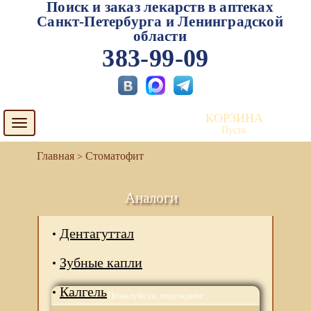
Поиск и заказ лекарств в аптеках
Санкт-Петербурга и Ленинградской
области
383-99-09
КОРЗИНА
Toggle
Пуста
navigation
Стоматофит
Аналоги
Дентагуттал
Зубные капли
Калгель
Пожалуйста, подождите