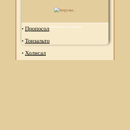
Камистад
Лидент
Выполняется поиск
Пропосол
Тонзальто
Холисал
Мы используем файлы Сookie для корректной работы
веб-сайта. Подробности - в
Политике в отношении
обработки персональных данных
нашего сайта.
Нажмите на кнопку «Хорошо», если Вы согласны на
использование файлов cookie. Если нет, то отключите
Cookies в настройках браузера.