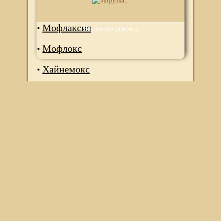
Максифлокс
Мофлаксия
Выполняется поиск
Мофлокс
Хайнемокс