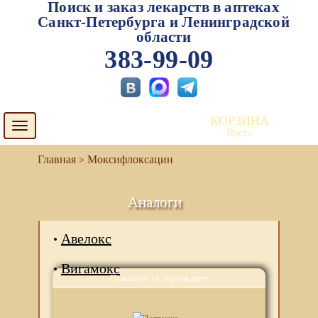
Поиск и заказ лекарств в аптеках
Санкт-Петербурга и Ленинградской
области
383-99-09
КОРЗИНА
Toggle
Пуста
navigation
Моксифлоксацин
Аналоги
Авелокс
Вигамокс
Пожалуйста, подождите
Кимокс