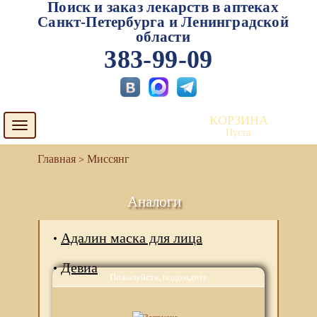
Поиск и заказ лекарств в аптеках
Санкт-Петербурга и Ленинградской
области
383-99-09
КОРЗИНА
Toggle
Пуста
navigation
Миссянг
Аналоги
Адалин маска для лица
Девиа
Пожалуйста, подождите
Дива