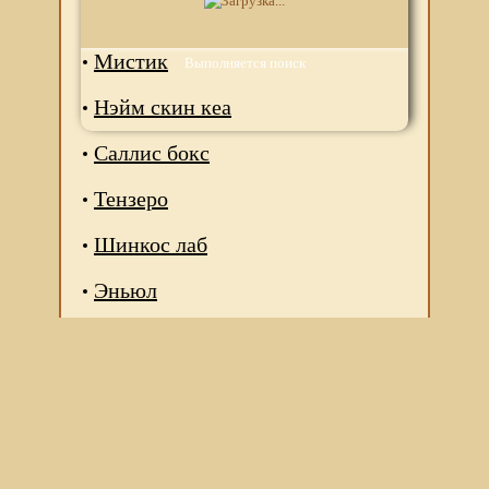
Л.саник
Мистик
Выполняется поиск
Нэйм скин кеа
Саллис бокс
Тензеро
Шинкос лаб
Эньюл