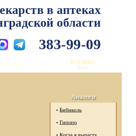
лекарств в аптеках
нградской области
383-99-09
КОРЗИНА
Контакты
Пуста
Аналоги
Бибиколь
Гипопо
Когда я вырасту