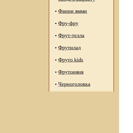
Фанни ямми
Фру-фру
Фрут-телла
Фрутилад
Фруто kids
Фрутоняня
Черноголовка
 отношении обработки