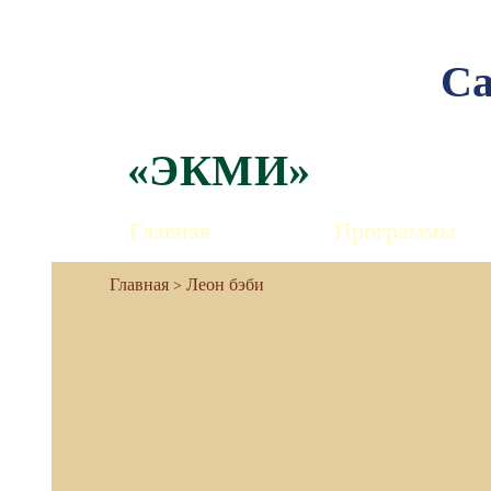
Са
«ЭКМИ»
Главная
Программы
Леон бэби