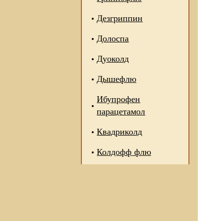
Дезгриппин
Долоспа
Дуоколд
Дышефлю
Ибупрофен
парацетамол
Квадриколд
Колдофф флю