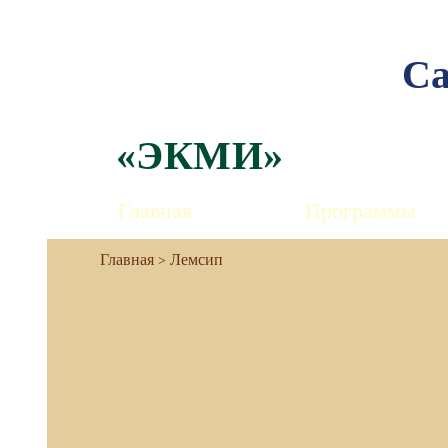
Са
«ЭКМИ»
Главная
Программы
Лемсип