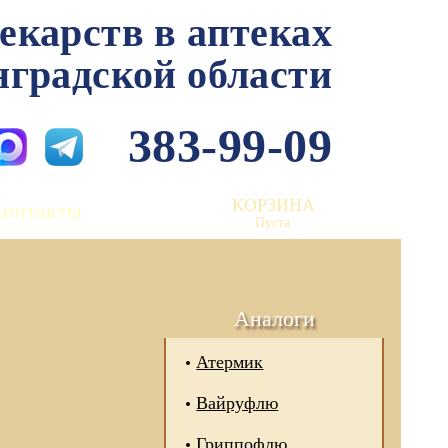
лекарств в аптеках
нградской области
383-99-09
КОРЗИНА
Контакты
Пуста
Аналоги
Атермик
Вайруфлю
Гриппофлю